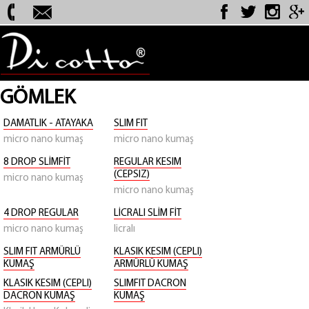
GÖMLEK
DAMATLIK - ATAYAKA
SLIM FIT
micro nano kumaş
micro nano kumaş
8 DROP SLİMFİT
REGULAR KESIM
(CEPSIZ)
micro nano kumaş
micro nano kumaş
4 DROP REGULAR
LİCRALI SLİM FİT
micro nano kumaş
licralı
SLIM FIT ARMÜRLÜ
KLASIK KESIM (CEPLI)
KUMAŞ
ARMÜRLÜ KUMAŞ
KLASIK KESIM (CEPLI)
SLIMFIT DACRON
DACRON KUMAŞ
KUMAŞ