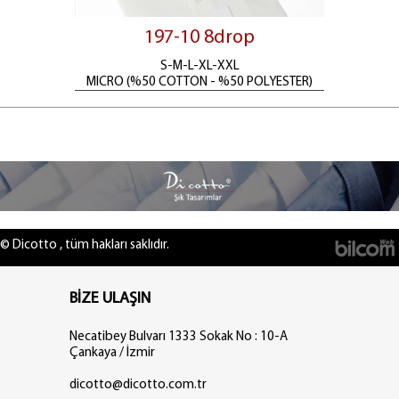
197-10 8drop
S-M-L-XL-XXL
MICRO (%50 COTTON - %50 POLYESTER)
© Dicotto , tüm hakları saklıdır.
BİZE ULAŞIN
Necatibey Bulvarı 1333 Sokak No : 10-A
Çankaya / İzmir
dicotto@dicotto.com.tr