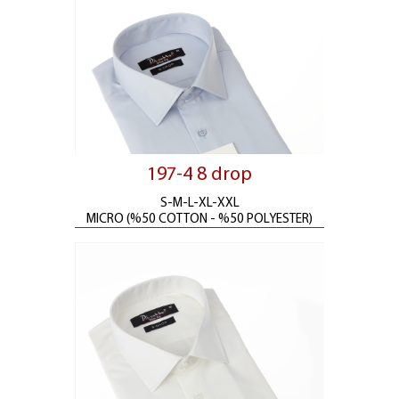
197-4 8 drop
S-M-L-XL-XXL
MICRO (%50 COTTON - %50 POLYESTER)