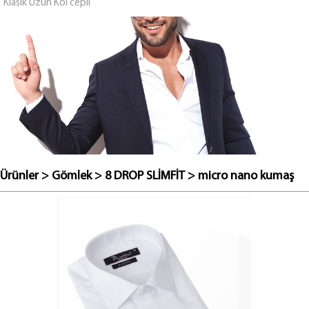
Klasik Uzun Kol cepli
Ürünler
>
Gömlek
>
8 DROP SLİMFİT
>
micro nano kumaş