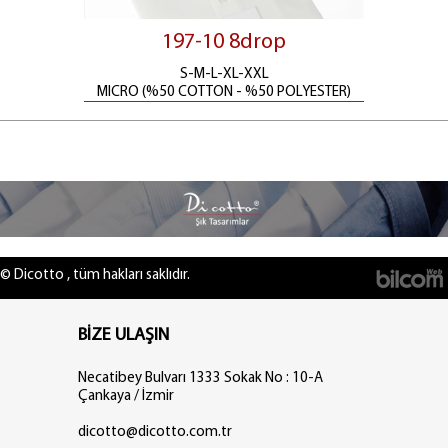
197-10 8drop
S-M-L-XL-XXL
MICRO (%50 COTTON - %50 POLYESTER)
© Dicotto , tüm hakları saklıdır.
BİZE ULAŞIN
Necatibey Bulvarı 1333 Sokak No : 10-A
Çankaya / İzmir
dicotto@dicotto.com.tr