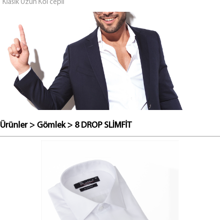
Klasik Uzun Kol cepli
Ürünler
>
Gömlek
>
8 DROP SLİMFİT