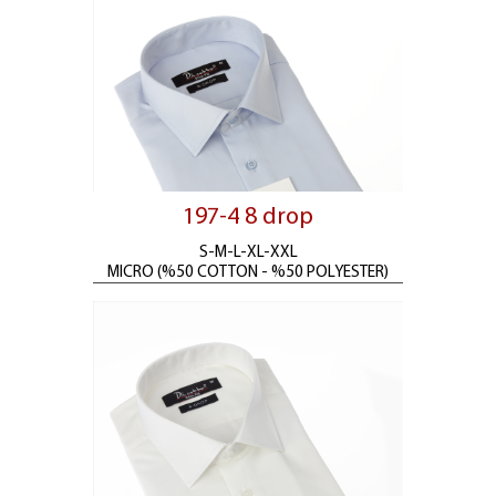
197-4 8 drop
S-M-L-XL-XXL
MICRO (%50 COTTON - %50 POLYESTER)