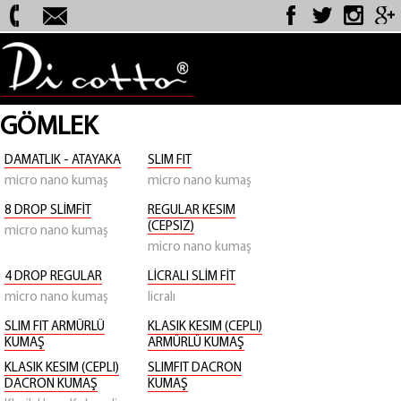
GÖMLEK
DAMATLIK - ATAYAKA
SLIM FIT
micro nano kumaş
micro nano kumaş
8 DROP SLİMFİT
REGULAR KESIM
(CEPSIZ)
micro nano kumaş
micro nano kumaş
4 DROP REGULAR
LİCRALI SLİM FİT
micro nano kumaş
licralı
SLIM FIT ARMÜRLÜ
KLASIK KESIM (CEPLI)
KUMAŞ
ARMÜRLÜ KUMAŞ
KLASIK KESIM (CEPLI)
SLIMFIT DACRON
DACRON KUMAŞ
KUMAŞ